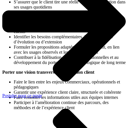
S’assurer que le client tire une réelle valeur de la solution dans
ses usages quotidiens
Développer le compte dans la continuité de la relation
Entretenir une relation régulière et de confiance avec les
clients
Identifier les besoins complémentaires, les opportunités
d’évolution ou d’extension
Formuler les propositions adaptées au bon moment, en lien
avec les usages observés et les enjeux du client
Contribuer à la fidélisation, aux ventes additionnelles et au
développement du portefeuille dans une logique de long terme
Porter une vision transverse de la relation client
Faire le lien entre les enjeux commerciaux, opérationnels et
pédagogiques
Garantir une expérience client claire, structurée et cohérente
Postuler pour ce poste
Faire remonter les informations utiles aux équipes internes
Participer à l’amélioration continue des parcours, des
méthodes et de l’expérience client