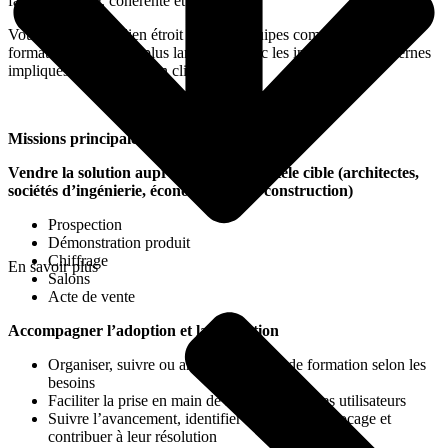
façon naturelle, cohérente et utile.
Vous travaillez en lien étroit avec les équipes commerciales,
formation, support et plus largement avec les interlocuteurs internes
impliqués dans la relation client.
Missions principales
Vendre la solution auprès de notre clientèle cible (architectes,
sociétés d’ingénierie, économiste de la construction)
Prospection
Démonstration produit
Chiffrage
En savoir plus
Salons
Acte de vente
Accompagner l’adoption et la formation
Organiser, suivre ou animer les temps de formation selon les
besoins
Faciliter la prise en main de la solution par les utilisateurs
Suivre l’avancement, identifier les points de blocage et
contribuer à leur résolution